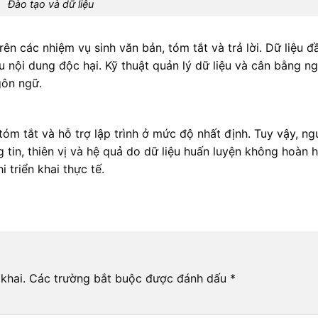
Đào tạo và dữ liệu
ên các nhiệm vụ sinh văn bản, tóm tắt và trả lời. Dữ liệu đ
 nội dung độc hại. Kỹ thuật quản lý dữ liệu và cân bằng n
gôn ngữ.
, tóm tắt và hỗ trợ lập trình ở mức độ nhất định. Tuy vậy, ng
g tin, thiên vị và hệ quả do dữ liệu huấn luyện không hoàn 
i triển khai thực tế.
khai.
Các trường bắt buộc được đánh dấu
*