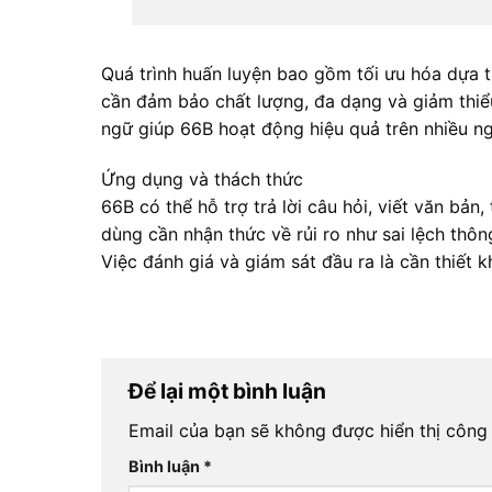
Quá trình huấn luyện bao gồm tối ưu hóa dựa tr
cần đảm bảo chất lượng, đa dạng và giảm thiểu
ngữ giúp 66B hoạt động hiệu quả trên nhiều n
Ứng dụng và thách thức
66B có thể hỗ trợ trả lời câu hỏi, viết văn bản
dùng cần nhận thức về rủi ro như sai lệch thôn
Việc đánh giá và giám sát đầu ra là cần thiết kh
Để lại một bình luận
Email của bạn sẽ không được hiển thị công 
Bình luận
*