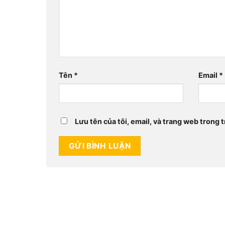
Tên
*
Email
*
Lưu tên của tôi, email, và trang web trong t