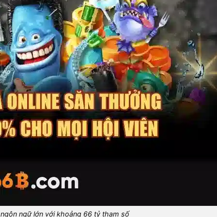
ngôn ngữ lớn với khoảng 66 tỷ tham số