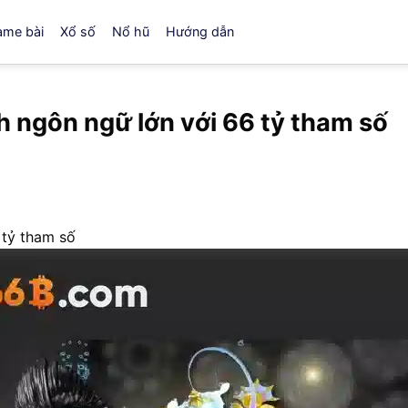
me bài
Xổ số
Nổ hũ
Hướng dẫn
h ngôn ngữ lớn với 66 tỷ tham số
 tỷ tham số