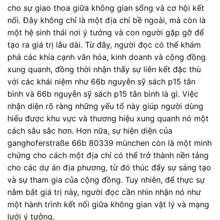
cho sự giao thoa giữa không gian sống và cơ hội kết
nối. Đây không chỉ là một địa chỉ bề ngoài, mà còn là
một hệ sinh thái nơi ý tưởng và con người gặp gỡ để
tạo ra giá trị lâu dài. Từ đây, người đọc có thể khám
phá các khía cạnh văn hóa, kinh doanh và cộng đồng
xung quanh, đồng thời nhận thấy sự liên kết đặc thù
với các khái niệm như 66b nguyễn sỹ sách p15 tân
bình và 66b nguyễn sỹ sách p15 tân bình là gì. Việc
nhận diện rõ ràng những yếu tố này giúp người dùng
hiểu được khu vực và thương hiệu xung quanh nó một
cách sâu sắc hơn. Hơn nữa, sự hiện diện của
ganghoferstraße 66b 80339 münchen còn là một minh
chứng cho cách một địa chỉ có thể trở thành nền tảng
cho các dự án địa phương, từ đó thúc đẩy sự sáng tạo
và sự tham gia của cộng đồng. Tuy nhiên, để thực sự
nắm bắt giá trị này, người đọc cần nhìn nhận nó như
một hành trình kết nối giữa không gian vật lý và mạng
lưới ý tưởng.