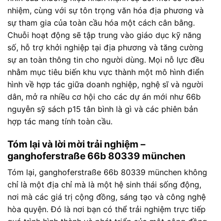
nhiệm, cùng với sự tôn trọng văn hóa địa phương và
sự tham gia của toàn cầu hóa một cách cân bằng.
Chuỗi hoạt động sẽ tập trung vào giáo dục kỹ năng
số, hỗ trợ khởi nghiệp tại địa phương và tăng cường
sự an toàn thông tin cho người dùng. Mọi nỗ lực đều
nhằm mục tiêu biến khu vực thành một mô hình điển
hình về hợp tác giữa doanh nghiệp, nghệ sĩ và người
dân, mở ra nhiều cơ hội cho các dự án mới như 66b
nguyễn sỹ sách p15 tân bình là gì và các phiên bản
hợp tác mang tính toàn cầu.
Tóm lại và lời mời trải nghiệm –
ganghoferstraße 66b 80339 münchen
Tóm lại, ganghoferstraße 66b 80339 münchen không
chỉ là một địa chỉ mà là một hệ sinh thái sống động,
nơi mà các giá trị cộng đồng, sáng tạo và công nghệ
hòa quyện. Đó là nơi bạn có thể trải nghiệm trực tiếp