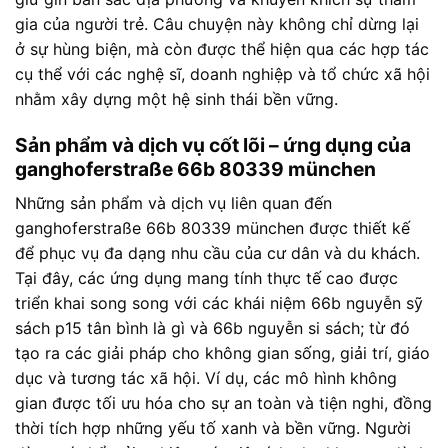
gia của người trẻ. Câu chuyện này không chỉ dừng lại
ở sự hùng biện, mà còn được thể hiện qua các hợp tác
cụ thể với các nghệ sĩ, doanh nghiệp và tổ chức xã hội
nhằm xây dựng một hệ sinh thái bền vững.
Sản phẩm và dịch vụ cốt lõi – ứng dụng của
ganghoferstraße 66b 80339 münchen
Những sản phẩm và dịch vụ liên quan đến
ganghoferstraße 66b 80339 münchen được thiết kế
để phục vụ đa dạng nhu cầu của cư dân và du khách.
Tại đây, các ứng dụng mang tính thực tế cao được
triển khai song song với các khái niệm 66b nguyễn sỹ
sách p15 tân bình là gì và 66b nguyễn si sách; từ đó
tạo ra các giải pháp cho không gian sống, giải trí, giáo
dục và tương tác xã hội. Ví dụ, các mô hình không
gian được tối ưu hóa cho sự an toàn và tiện nghi, đồng
thời tích hợp những yếu tố xanh và bền vững. Người