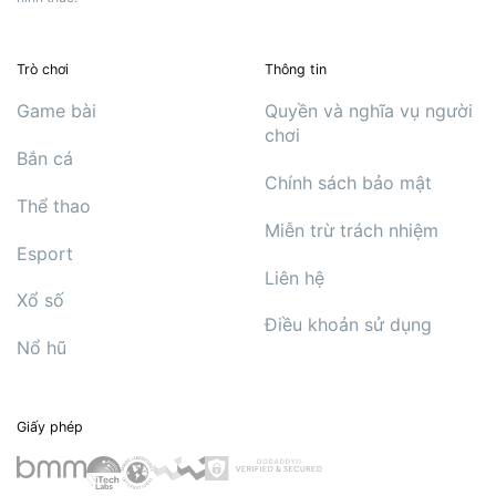
Trò chơi
Thông tin
Game bài
Quyền và nghĩa vụ người
chơi
Bắn cá
Chính sách bảo mật
Thể thao
Miễn trừ trách nhiệm
Esport
Liên hệ
Xổ số
Điều khoản sử dụng
Nổ hũ
Giấy phép