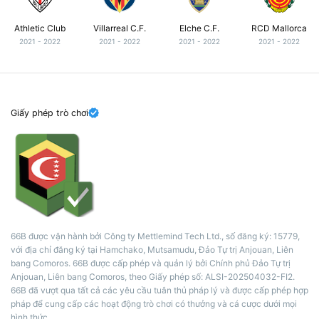
Athletic Club
Villarreal C.F.
Elche C.F.
RCD Mallorca
2021 - 2022
2021 - 2022
2021 - 2022
2021 - 2022
Giấy phép trò chơi
66B được vận hành bởi Công ty Mettlemind Tech Ltd., số đăng ký: 15779,
với địa chỉ đăng ký tại Hamchako, Mutsamudu, Đảo Tự trị Anjouan, Liên
bang Comoros. 66B được cấp phép và quản lý bởi Chính phủ Đảo Tự trị
Anjouan, Liên bang Comoros, theo Giấy phép số: ALSI-202504032-FI2.
66B đã vượt qua tất cả các yêu cầu tuân thủ pháp lý và được cấp phép hợp
pháp để cung cấp các hoạt động trò chơi có thưởng và cá cược dưới mọi
hình thức.