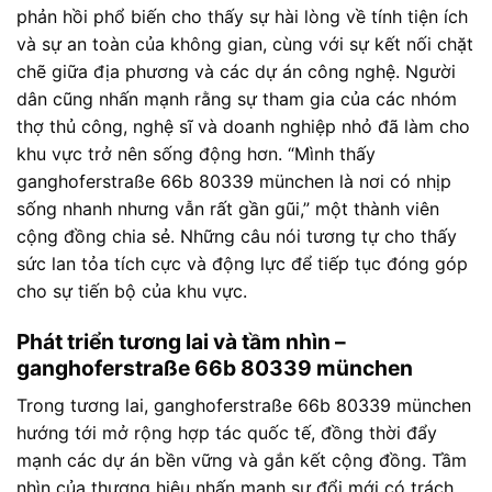
phản hồi phổ biến cho thấy sự hài lòng về tính tiện ích
và sự an toàn của không gian, cùng với sự kết nối chặt
chẽ giữa địa phương và các dự án công nghệ. Người
dân cũng nhấn mạnh rằng sự tham gia của các nhóm
thợ thủ công, nghệ sĩ và doanh nghiệp nhỏ đã làm cho
khu vực trở nên sống động hơn. “Mình thấy
ganghoferstraße 66b 80339 münchen là nơi có nhịp
sống nhanh nhưng vẫn rất gần gũi,” một thành viên
cộng đồng chia sẻ. Những câu nói tương tự cho thấy
sức lan tỏa tích cực và động lực để tiếp tục đóng góp
cho sự tiến bộ của khu vực.
Phát triển tương lai và tầm nhìn –
ganghoferstraße 66b 80339 münchen
Trong tương lai, ganghoferstraße 66b 80339 münchen
hướng tới mở rộng hợp tác quốc tế, đồng thời đẩy
mạnh các dự án bền vững và gắn kết cộng đồng. Tầm
nhìn của thương hiệu nhấn mạnh sự đổi mới có trách