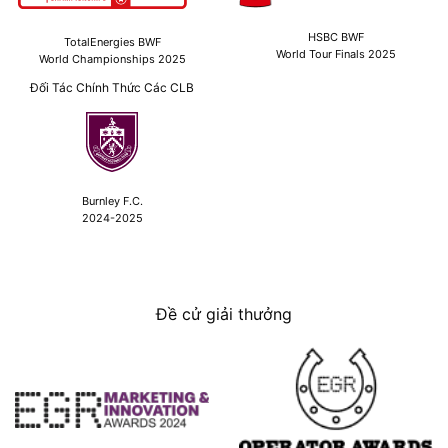
HSBC BWF
TotalEnergies BWF
World Tour Finals 2025
World Championships 2025
Đối Tác Chính Thức Các CLB
Burnley F.C.
2024-2025
Đề cử giải thưởng