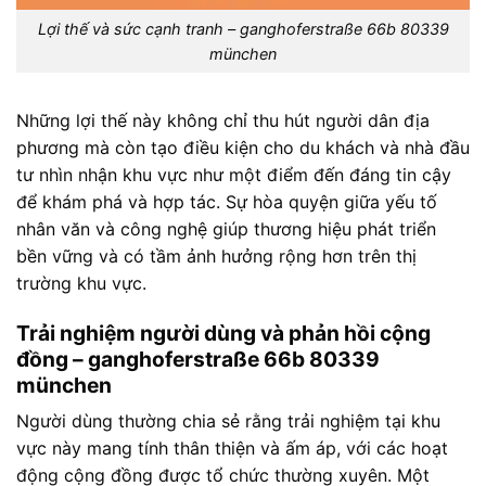
Lợi thế và sức cạnh tranh – ganghoferstraße 66b 80339
münchen
Những lợi thế này không chỉ thu hút người dân địa
phương mà còn tạo điều kiện cho du khách và nhà đầu
tư nhìn nhận khu vực như một điểm đến đáng tin cậy
để khám phá và hợp tác. Sự hòa quyện giữa yếu tố
nhân văn và công nghệ giúp thương hiệu phát triển
bền vững và có tầm ảnh hưởng rộng hơn trên thị
trường khu vực.
Trải nghiệm người dùng và phản hồi cộng
đồng – ganghoferstraße 66b 80339
münchen
Người dùng thường chia sẻ rằng trải nghiệm tại khu
vực này mang tính thân thiện và ấm áp, với các hoạt
động cộng đồng được tổ chức thường xuyên. Một