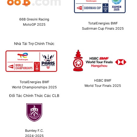
66B Gresini Racing
TotalEnergies BWF
MotoGP 2025
Sudirman Cup Finals 2025
Nhà Tài Trợ Chính Thức
HSBC BWF
TotalEnergies BWF
World Tour Finals 2025
World Championships 2025
Đối Tác Chính Thức Các CLB
Burnley F.C.
2024-2025