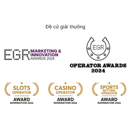
Đề cử giải thưởng