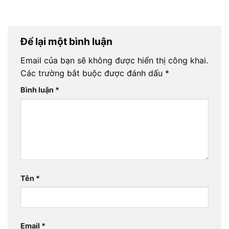
Để lại một bình luận
Email của bạn sẽ không được hiển thị công khai.
Các trường bắt buộc được đánh dấu
*
Bình luận
*
Tên
*
Email
*