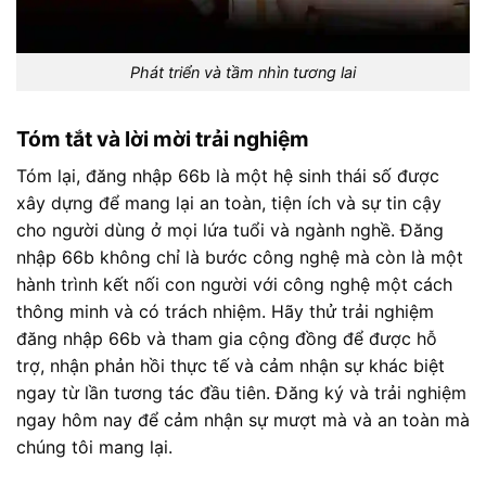
Phát triển và tầm nhìn tương lai
Tóm tắt và lời mời trải nghiệm
Tóm lại, đăng nhập 66b là một hệ sinh thái số được
xây dựng để mang lại an toàn, tiện ích và sự tin cậy
cho người dùng ở mọi lứa tuổi và ngành nghề. Đăng
nhập 66b không chỉ là bước công nghệ mà còn là một
hành trình kết nối con người với công nghệ một cách
thông minh và có trách nhiệm. Hãy thử trải nghiệm
đăng nhập 66b và tham gia cộng đồng để được hỗ
trợ, nhận phản hồi thực tế và cảm nhận sự khác biệt
ngay từ lần tương tác đầu tiên. Đăng ký và trải nghiệm
ngay hôm nay để cảm nhận sự mượt mà và an toàn mà
chúng tôi mang lại.