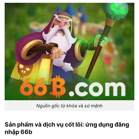
Nguồn gốc từ khóa và sứ mệnh
Sản phẩm và dịch vụ cốt lõi: ứng dụng đăng
nhập 66b