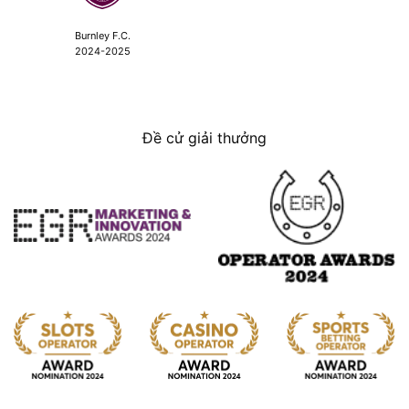
Burnley F.C.
2024-2025
Đề cử giải thưởng