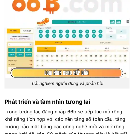
Trải nghiệm người dùng và phản hồi
Phát triển và tầm nhìn tương lai
Trong tương lai, đăng nhập 66b sẽ tiếp tục mở rộng
khả năng tích hợp với các nền tảng số toàn cầu, tăng
cường bảo mật bằng các công nghệ mới và mở rộng