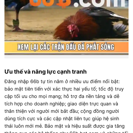
Ưu thế và năng lực cạnh tranh
Đăng nhập 66b tự tin nằm ở nhiều ưu điểm nổi bật:
bảo mật tiên tiến với xác thực hai yếu tố; tốc độ truy
cập tối ưu cho mọi mạng; hỗ trợ đa nền tảng và dễ
tích hợp cho doanh nghiệp; giao diện trực quan và
thân thiện với người mới bắt đầu; cộng đồng người
dùng tích cực và các cập nhật liên tục giúp hệ sinh
thái luôn mới mẻ. Bảo mật và hiệu suất được gia tăng