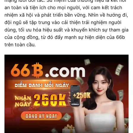
mạng lưới đối tác. Sứ mệnh của thương hiệu là kết nối
an toàn và tiện ích cho mọi người, với cam kết trách
nhiệm xã hội và phát triển bền vững. Nhìn về hướng đi,
đội ngũ sẽ tập trung vào cải thiện trải nghiệm người
dùng, tối ưu hóa hiệu suất và khuyến khích sự tham gia
của cộng đồng, từ đó đẩy mạnh sự hiện diện của 66b
trên toàn cầu.