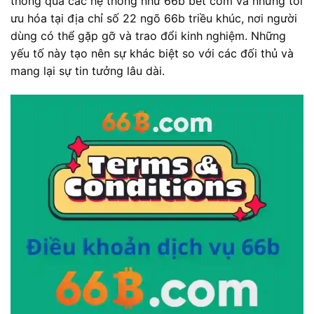
thông qua các hệ thống như 66b bet com và những tối
ưu hóa tại địa chỉ số 22 ngõ 66b triều khúc, nơi người
dùng có thể gặp gỡ và trao đổi kinh nghiệm. Những
yếu tố này tạo nên sự khác biệt so với các đối thủ và
mang lại sự tin tưởng lâu dài.