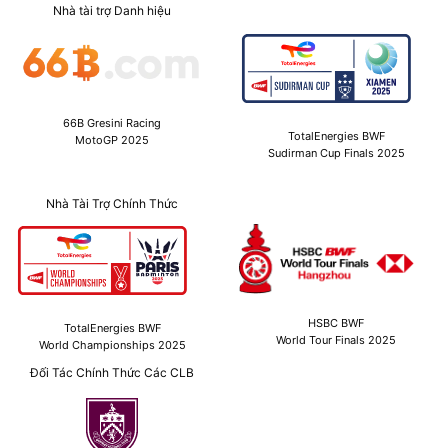
Nhà tài trợ Danh hiệu
66B Gresini Racing
TotalEnergies BWF
MotoGP 2025
Sudirman Cup Finals 2025
Nhà Tài Trợ Chính Thức
HSBC BWF
TotalEnergies BWF
World Tour Finals 2025
World Championships 2025
Đối Tác Chính Thức Các CLB