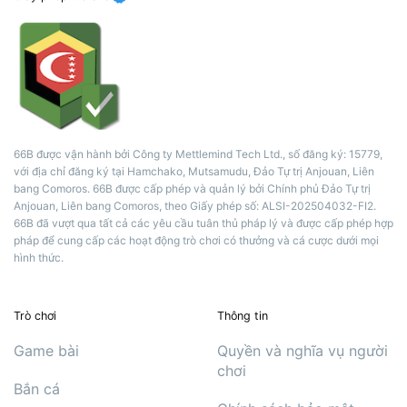
66B được vận hành bởi Công ty Mettlemind Tech Ltd., số đăng ký: 15779,
với địa chỉ đăng ký tại Hamchako, Mutsamudu, Đảo Tự trị Anjouan, Liên
bang Comoros. 66B được cấp phép và quản lý bởi Chính phủ Đảo Tự trị
Anjouan, Liên bang Comoros, theo Giấy phép số: ALSI-202504032-FI2.
66B đã vượt qua tất cả các yêu cầu tuân thủ pháp lý và được cấp phép hợp
pháp để cung cấp các hoạt động trò chơi có thưởng và cá cược dưới mọi
hình thức.
Trò chơi
Thông tin
Game bài
Quyền và nghĩa vụ người
chơi
Bắn cá