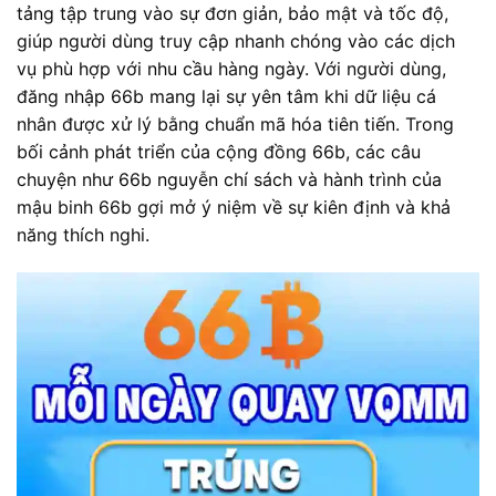
tảng tập trung vào sự đơn giản, bảo mật và tốc độ,
giúp người dùng truy cập nhanh chóng vào các dịch
vụ phù hợp với nhu cầu hàng ngày. Với người dùng,
đăng nhập 66b mang lại sự yên tâm khi dữ liệu cá
nhân được xử lý bằng chuẩn mã hóa tiên tiến. Trong
bối cảnh phát triển của cộng đồng 66b, các câu
chuyện như 66b nguyễn chí sách và hành trình của
mậu binh 66b gợi mở ý niệm về sự kiên định và khả
năng thích nghi.