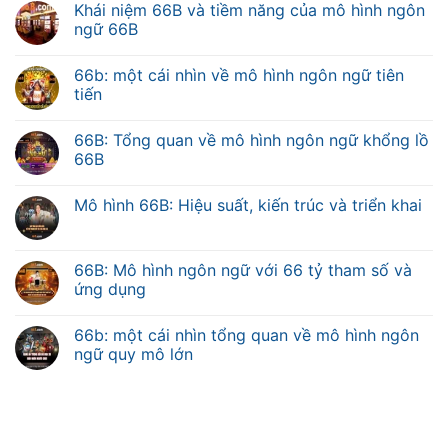
Khái niệm 66B và tiềm năng của mô hình ngôn
ngữ 66B
66b: một cái nhìn về mô hình ngôn ngữ tiên
tiến
66B: Tổng quan về mô hình ngôn ngữ khổng lồ
66B
Mô hình 66B: Hiệu suất, kiến trúc và triển khai
66B: Mô hình ngôn ngữ với 66 tỷ tham số và
ứng dụng
66b: một cái nhìn tổng quan về mô hình ngôn
ngữ quy mô lớn