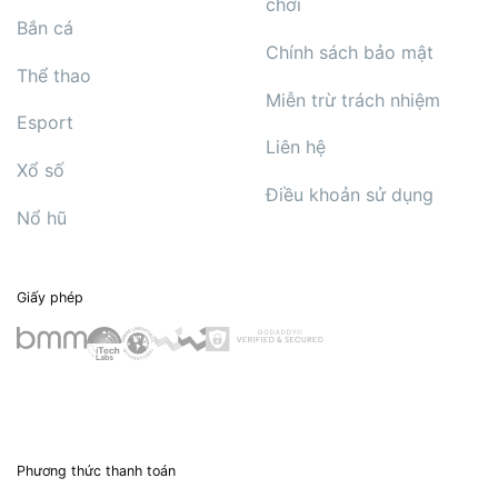
chơi
Bắn cá
Chính sách bảo mật
Thể thao
Miễn trừ trách nhiệm
Esport
Liên hệ
Xổ số
Điều khoản sử dụng
Nổ hũ
Giấy phép
Phương thức thanh toán