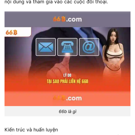
nội dung và tham gia vào các cuộc đối thoại.
66b là gì
Kiến trúc và huấn luyện