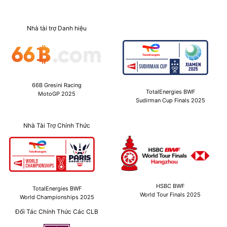
Nhà tài trợ Danh hiệu
66B Gresini Racing
TotalEnergies BWF
MotoGP 2025
Sudirman Cup Finals 2025
Nhà Tài Trợ Chính Thức
HSBC BWF
TotalEnergies BWF
World Tour Finals 2025
World Championships 2025
Đối Tác Chính Thức Các CLB