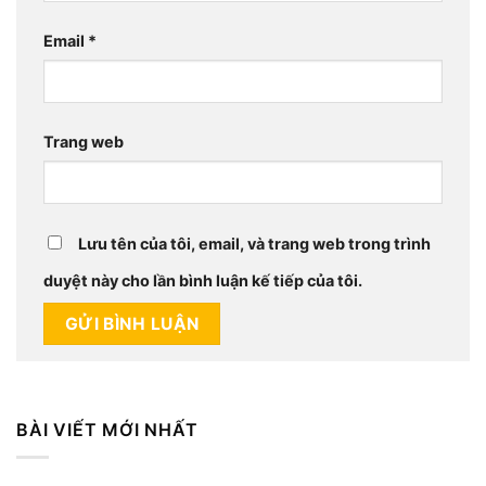
Email
*
Trang web
Lưu tên của tôi, email, và trang web trong trình
duyệt này cho lần bình luận kế tiếp của tôi.
BÀI VIẾT MỚI NHẤT