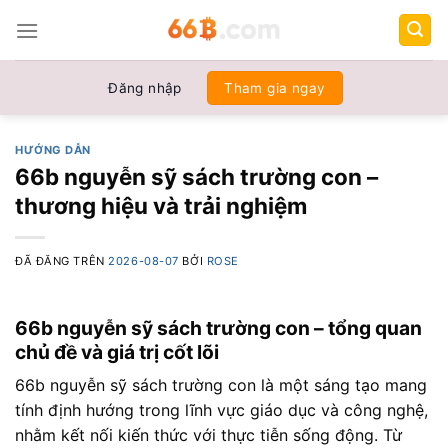
Chuyển
đến
nội
dung
Đăng nhập
Tham gia ngay
HƯỚNG DẪN
66b nguyễn sỹ sách trường con –
thương hiệu và trải nghiệm
ĐÃ ĐĂNG TRÊN
2026-08-07
BỞI
ROSE
66b nguyễn sỹ sách trường con – tổng quan
chủ đề và giá trị cốt lõi
66b nguyễn sỹ sách trường con là một sáng tạo mang
tính định hướng trong lĩnh vực giáo dục và công nghệ,
nhằm kết nối kiến thức với thực tiễn sống động. Từ