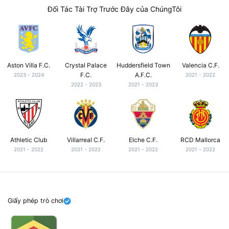
Đối Tác Tài Trợ Trước Đây của ChúngTôi
Aston Villa F.C.
Crystal Palace
Huddersfield Town
Valencia C.F.
F.C.
A.F.C.
2023 - 2024
2021 - 2022
2022 - 2023
2021 - 2023
Athletic Club
Villarreal C.F.
Elche C.F.
RCD Mallorca
2021 - 2022
2021 - 2022
2021 - 2022
2021 - 2022
Giấy phép trò chơi