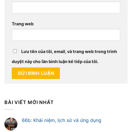
Trang web
Lưu tên của tôi, email, và trang web trong trình
duyệt này cho lần bình luận kế tiếp của tôi.
BÀI VIẾT MỚI NHẤT
66b: Khái niệm, lịch sử và ứng dụng