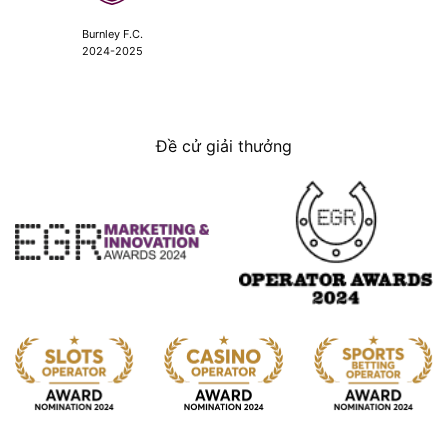
Burnley F.C.
2024-2025
Đề cử giải thưởng