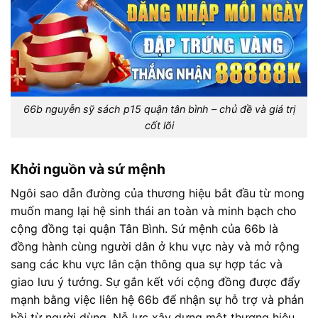
66b nguyễn sỹ sách p15 quận tân bình – chủ đề và giá trị
cốt lõi
Khởi nguồn và sứ mệnh
Ngôi sao dẫn đường của thương hiệu bắt đầu từ mong
muốn mang lại hệ sinh thái an toàn và minh bạch cho
cộng đồng tại quận Tân Bình. Sứ mệnh của 66b là
đồng hành cùng người dân ở khu vực này và mở rộng
sang các khu vực lân cận thông qua sự hợp tác và
giao lưu ý tưởng. Sự gắn kết với cộng đồng được đẩy
mạnh bằng việc liên hệ 66b để nhận sự hỗ trợ và phản
hồi từ người dùng. Nỗ lực xây dựng một thương hiệu