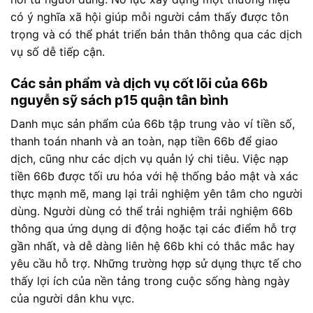
có ý nghĩa xã hội giúp mỗi người cảm thấy được tôn
trọng và có thể phát triển bản thân thông qua các dịch
vụ số dễ tiếp cận.
Các sản phẩm và dịch vụ cốt lõi của 66b
nguyễn sỹ sách p15 quận tân bình
Danh mục sản phẩm của 66b tập trung vào ví tiền số,
thanh toán nhanh và an toàn, nạp tiền 66b để giao
dịch, cũng như các dịch vụ quản lý chi tiêu. Việc nạp
tiền 66b được tối ưu hóa với hệ thống bảo mật và xác
thực mạnh mẽ, mang lại trải nghiệm yên tâm cho người
dùng. Người dùng có thể trải nghiệm trải nghiệm 66b
thông qua ứng dụng di động hoặc tại các điểm hỗ trợ
gần nhất, và dễ dàng liên hệ 66b khi có thắc mắc hay
yêu cầu hỗ trợ. Những trường hợp sử dụng thực tế cho
thấy lợi ích của nền tảng trong cuộc sống hàng ngày
của người dân khu vực.