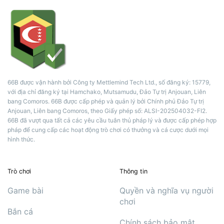
66B được vận hành bởi Công ty Mettlemind Tech Ltd., số đăng ký: 15779,
với địa chỉ đăng ký tại Hamchako, Mutsamudu, Đảo Tự trị Anjouan, Liên
bang Comoros. 66B được cấp phép và quản lý bởi Chính phủ Đảo Tự trị
Anjouan, Liên bang Comoros, theo Giấy phép số: ALSI-202504032-FI2.
66B đã vượt qua tất cả các yêu cầu tuân thủ pháp lý và được cấp phép hợp
pháp để cung cấp các hoạt động trò chơi có thưởng và cá cược dưới mọi
hình thức.
Trò chơi
Thông tin
Game bài
Quyền và nghĩa vụ người
chơi
Bắn cá
Chính sách bảo mật