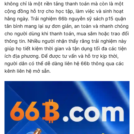
không chỉ là một nền tảng thanh toán mà còn là một
cộng đồng hỗ trợ cho học tập, làm việc và sinh hoạt
hằng ngày. Trải nghiệm 66b nguyễn sỹ sách p15 quận
tân bình mang lại sự đơn giản, an toàn và nhanh chóng
cho người dùng khi thanh toán, mua sắm hoặc trao đổi
thông tin. Nhiều người nhận thấy rằng trải nghiệm này
giúp họ tiết kiệm thời gian và tận dụng tối đa các tiện
ích địa phương. Để được tư vấn và hỗ trợ kịp thời,
người dân có thể dễ dàng liên hệ 66b thông qua các
kênh liên hệ mở sẵn.