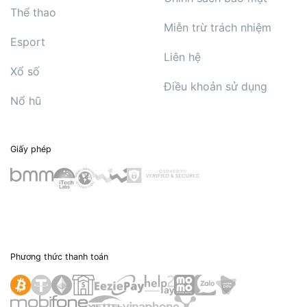
Thể thao
Miễn trừ trách nhiệm
Esport
Liên hệ
Xổ số
Điều khoản sử dụng
Nổ hũ
Giấy phép
Phương thức thanh toán