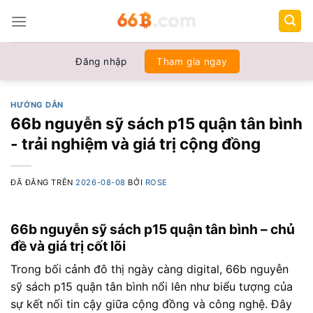
Chuyển
đến
nội
dung
Đăng nhập
Tham gia ngay
HƯỚNG DẪN
66b nguyễn sỹ sách p15 quận tân bình
- trải nghiệm và giá trị cộng đồng
ĐÃ ĐĂNG TRÊN
2026-08-08
BỞI
ROSE
66b nguyễn sỹ sách p15 quận tân bình – chủ
đề và giá trị cốt lõi
Trong bối cảnh đô thị ngày càng digital, 66b nguyễn
sỹ sách p15 quận tân bình nổi lên như biểu tượng của
sự kết nối tin cậy giữa cộng đồng và công nghệ. Đây