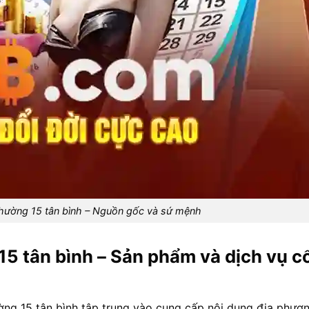
hường 15 tân bình – Nguồn gốc và sứ mệnh
5 tân bình – Sản phẩm và dịch vụ c
ờng 15 tân bình tập trung vào cung cấp nội dung địa phươ