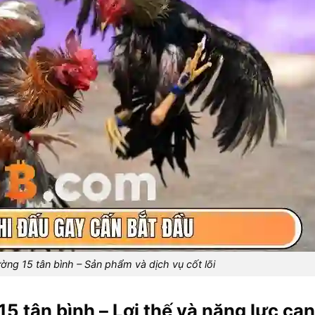
ng 15 tân bình – Sản phẩm và dịch vụ cốt lõi
5 tân bình – Lợi thế và năng lực cạ