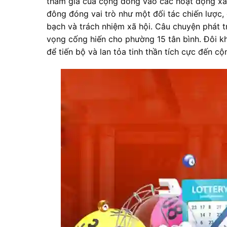
tham gia của cộng đồng vào các hoạt động xã h
đông đóng vai trò như một đối tác chiến lược,
bạch và trách nhiệm xã hội. Câu chuyện phát tr
vọng cống hiến cho phường 15 tân bình. Đôi kh
để tiến bộ và lan tỏa tinh thần tích cực đến cộ