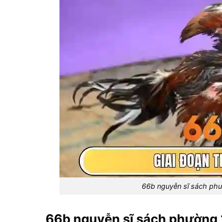
66b nguyễn sĩ sách phườ
66b nguyễn sĩ sách phường 1