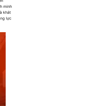
ến
nh minh
và khát
ộng lực