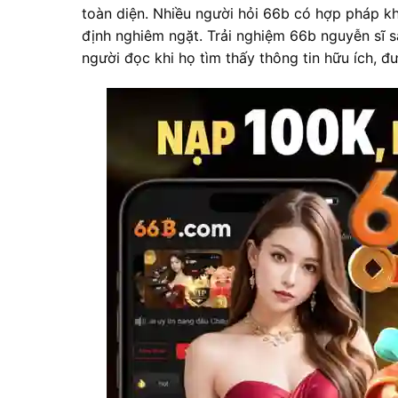
toàn diện. Nhiều người hỏi 66b có hợp pháp kh
định nghiêm ngặt. Trải nghiệm 66b nguyễn sĩ 
người đọc khi họ tìm thấy thông tin hữu ích, 