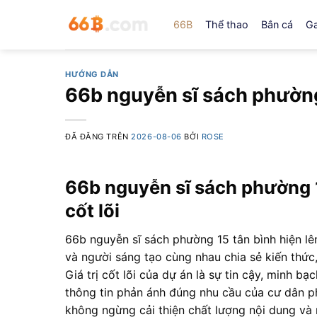
Chuyển
66B
Thể thao
Bắn cá
Ga
đến
nội
dung
HƯỚNG DẪN
66b nguyễn sĩ sách phường 
ĐÃ ĐĂNG TRÊN
2026-08-06
BỞI
ROSE
66b nguyễn sĩ sách phường 15
cốt lõi
66b nguyễn sĩ sách phường 15 tân bình hiện l
và người sáng tạo cùng nhau chia sẻ kiến thức
Giá trị cốt lõi của dự án là sự tin cậy, minh b
thông tin phản ánh đúng nhu cầu của cư dân p
không ngừng cải thiện chất lượng nội dung v