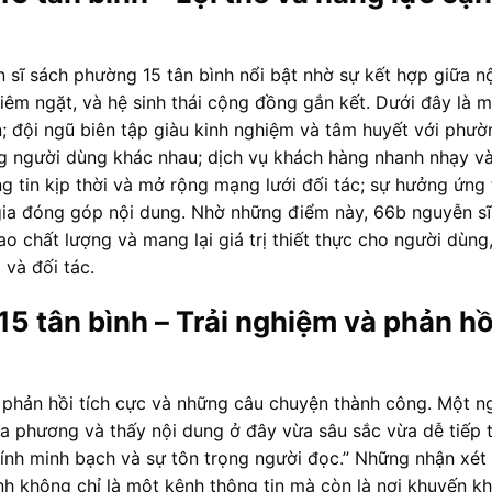
 sĩ sách phường 15 tân bình nổi bật nhờ sự kết hợp giữa n
êm ngặt, và hệ sinh thái cộng đồng gắn kết. Dưới đây là m
in; đội ngũ biên tập giàu kinh nghiệm và tâm huyết với phườ
ng người dùng khác nhau; dịch vụ khách hàng nhanh nhạy và
g tin kịp thời và mở rộng mạng lưới đối tác; sự hưởng ứng 
ia đóng góp nội dung. Nhờ những điểm này, 66b nguyễn sĩ
o chất lượng và mang lại giá trị thiết thực cho người dùng
 và đối tác.
5 tân bình – Trải nghiệm và phản hồ
 phản hồi tích cực và những câu chuyện thành công. Một n
ịa phương và thấy nội dung ở đây vừa sâu sắc vừa dễ tiếp t
tính minh bạch và sự tôn trọng người đọc.” Những nhận xét
h không chỉ là một kênh thông tin mà còn là nơi khuyến kh