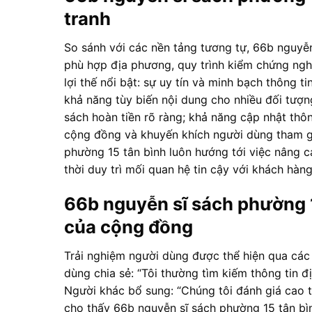
tranh
So sánh với các nền tảng tương tự, 66b nguyễn
phù hợp địa phương, quy trình kiểm chứng nghi
lợi thế nổi bật: sự uy tín và minh bạch thông t
khả năng tùy biến nội dung cho nhiều đối tượ
sách hoàn tiền rõ ràng; khả năng cập nhật thôn
cộng đồng và khuyến khích người dùng tham g
phường 15 tân bình luôn hướng tới việc nâng ca
thời duy trì mối quan hệ tin cậy với khách hàng
66b nguyễn sĩ sách phường 1
của cộng đồng
Trải nghiệm người dùng được thể hiện qua các
dùng chia sẻ: “Tôi thường tìm kiếm thông tin đ
Người khác bổ sung: “Chúng tôi đánh giá cao 
cho thấy 66b nguyễn sĩ sách phường 15 tân bìn