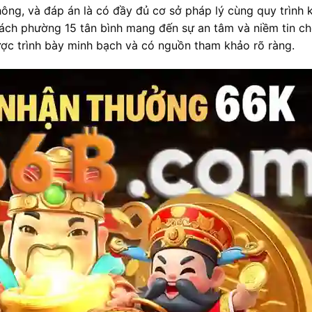
ông, và đáp án là có đầy đủ cơ sở pháp lý cùng quy trình 
sách phường 15 tân bình mang đến sự an tâm và niềm tin c
được trình bày minh bạch và có nguồn tham khảo rõ ràng.