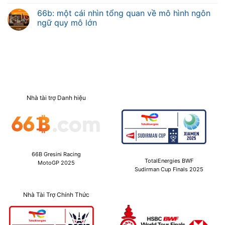
66b: một cái nhìn tổng quan về mô hình ngôn
ngữ quy mô lớn
Nhà tài trợ Danh hiệu
66B Gresini Racing
TotalEnergies BWF
MotoGP 2025
Sudirman Cup Finals 2025
Nhà Tài Trợ Chính Thức