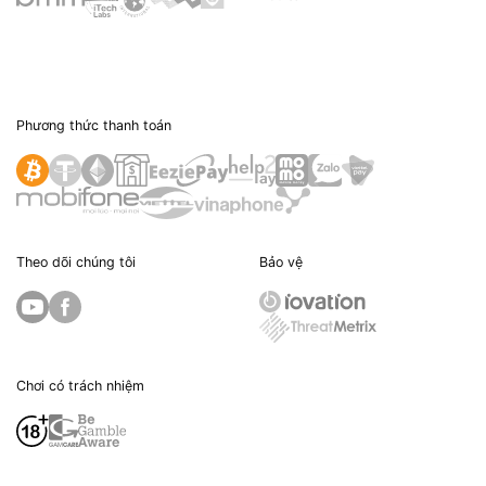
Phương thức thanh toán
Theo dõi chúng tôi
Bảo vệ
Chơi có trách nhiệm