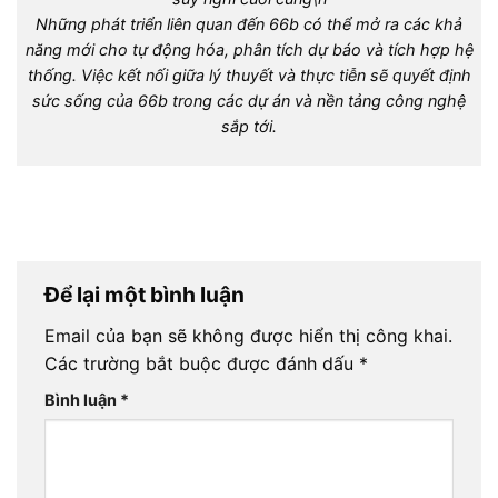
Những phát triển liên quan đến 66b có thể mở ra các khả
năng mới cho tự động hóa, phân tích dự báo và tích hợp hệ
thống. Việc kết nối giữa lý thuyết và thực tiễn sẽ quyết định
sức sống của 66b trong các dự án và nền tảng công nghệ
sắp tới.
Để lại một bình luận
Email của bạn sẽ không được hiển thị công khai.
Các trường bắt buộc được đánh dấu
*
Bình luận
*