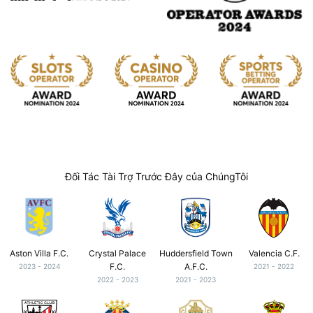
Đối Tác Tài Trợ Trước Đây của ChúngTôi
Aston Villa F.C.
Crystal Palace
Huddersfield Town
Valencia C.F.
F.C.
A.F.C.
2023 - 2024
2021 - 2022
2022 - 2023
2021 - 2023