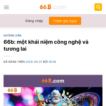
Chuyển
đến
nội
dung
Đăng nhập
Tham gia ngay
HƯỚNG DẪN
66b: một khái niệm công nghệ và
tương lai
ĐÃ ĐĂNG TRÊN
2026-08-07
BỞI
ROSE