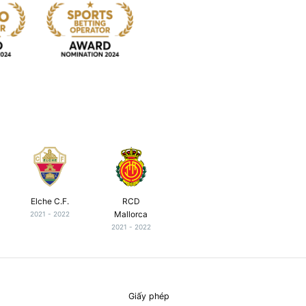
Elche C.F.
RCD
Mallorca
2021 - 2022
2021 - 2022
Giấy phép