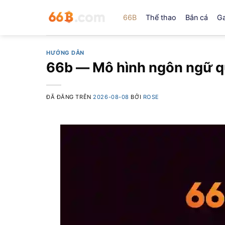
Chuyển
66B
Thể thao
Bắn cá
Ga
đến
nội
dung
HƯỚNG DẪN
66b — Mô hình ngôn ngữ q
ĐÃ ĐĂNG TRÊN
2026-08-08
BỞI
ROSE