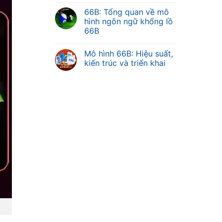
66B: Tổng quan về mô
hình ngôn ngữ khổng lồ
66B
Mô hình 66B: Hiệu suất,
kiến trúc và triển khai