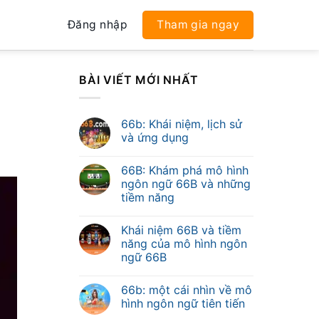
Đăng nhập
Tham gia ngay
BÀI VIẾT MỚI NHẤT
66b: Khái niệm, lịch sử
và ứng dụng
66B: Khám phá mô hình
ngôn ngữ 66B và những
tiềm năng
Khái niệm 66B và tiềm
năng của mô hình ngôn
ngữ 66B
66b: một cái nhìn về mô
hình ngôn ngữ tiên tiến