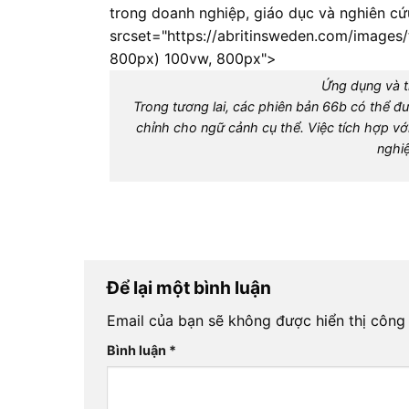
trong doanh nghiệp, giáo dục và nghiên cứ
srcset="https://abritinsweden.com/image
800px) 100vw, 800px">
Ứng dụng và t
Trong tương lai, các phiên bản 66b có thể đượ
chỉnh cho ngữ cảnh cụ thể. Việc tích hợp v
nghiệ
Để lại một bình luận
Email của bạn sẽ không được hiển thị công 
Bình luận
*