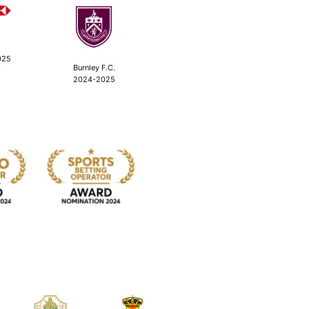
025
Burnley F.C.
2024-2025