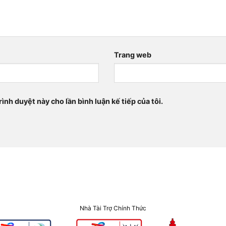
Trang web
rình duyệt này cho lần bình luận kế tiếp của tôi.
Nhà Tài Trợ Chính Thức