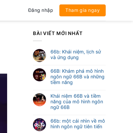
Đăng nhập
Tham gia ngay
BÀI VIẾT MỚI NHẤT
66b: Khái niệm, lịch sử
và ứng dụng
66B: Khám phá mô hình
ngôn ngữ 66B và những
tiềm năng
Khái niệm 66B và tiềm
năng của mô hình ngôn
ngữ 66B
66b: một cái nhìn về mô
hình ngôn ngữ tiên tiến