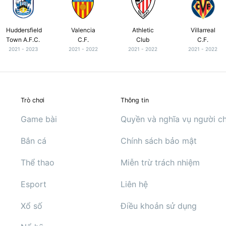
Huddersfield
Valencia
Athletic
Villarreal
Town A.F.C.
C.F.
Club
C.F.
2021 - 2023
2021 - 2022
2021 - 2022
2021 - 2022
Trò chơi
Thông tin
Game bài
Quyền và nghĩa vụ người ch
Bắn cá
Chính sách bảo mật
Thể thao
Miễn trừ trách nhiệm
Esport
Liên hệ
Xổ số
Điều khoản sử dụng