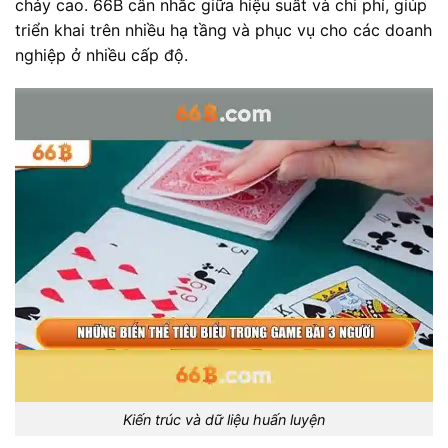
chảy cao. 66B cân nhắc giữa hiệu suất và chi phí, giúp
triển khai trên nhiều hạ tầng và phục vụ cho các doanh
nghiệp ở nhiều cấp độ.
Kiến trúc và dữ liệu huấn luyện