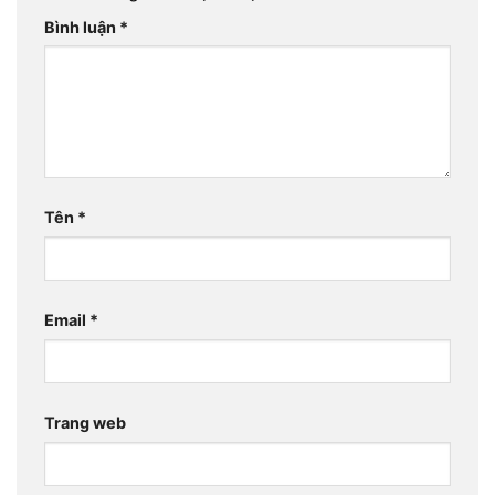
Bình luận
*
Tên
*
Email
*
Trang web