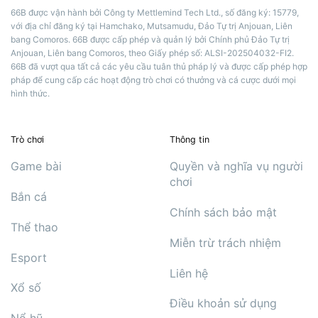
66B được vận hành bởi Công ty Mettlemind Tech Ltd., số đăng ký: 15779,
với địa chỉ đăng ký tại Hamchako, Mutsamudu, Đảo Tự trị Anjouan, Liên
bang Comoros. 66B được cấp phép và quản lý bởi Chính phủ Đảo Tự trị
Anjouan, Liên bang Comoros, theo Giấy phép số: ALSI-202504032-FI2.
66B đã vượt qua tất cả các yêu cầu tuân thủ pháp lý và được cấp phép hợp
pháp để cung cấp các hoạt động trò chơi có thưởng và cá cược dưới mọi
hình thức.
Trò chơi
Thông tin
Game bài
Quyền và nghĩa vụ người
chơi
Bắn cá
Chính sách bảo mật
Thể thao
Miễn trừ trách nhiệm
Esport
Liên hệ
Xổ số
Điều khoản sử dụng