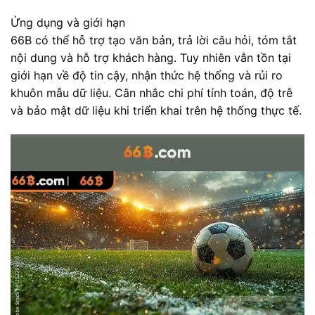
Ứng dụng và giới hạn
66B có thể hỗ trợ tạo văn bản, trả lời câu hỏi, tóm tắt
nội dung và hỗ trợ khách hàng. Tuy nhiên vẫn tồn tại
giới hạn về độ tin cậy, nhận thức hệ thống và rủi ro
khuôn mẫu dữ liệu. Cân nhắc chi phí tính toán, độ trễ
và bảo mật dữ liệu khi triển khai trên hệ thống thực tế.