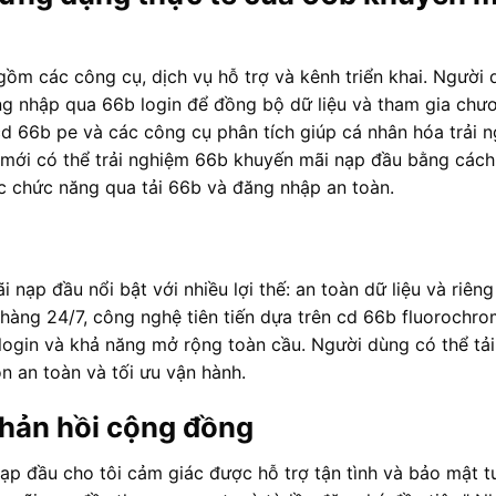
ồm các công cụ, dịch vụ hỗ trợ và kênh triển khai. Người
ăng nhập qua 66b login để đồng bộ dữ liệu và tham gia chư
cd 66b pe và các công cụ phân tích giúp cá nhân hóa trải 
g mới có thể trải nghiệm 66b khuyến mãi nạp đầu bằng các
c chức năng qua tải 66b và đăng nhập an toàn.
nạp đầu nổi bật với nhiều lợi thế: an toàn dữ liệu và riêng
 hàng 24/7, công nghệ tiên tiến dựa trên cd 66b fluorochro
login và khả năng mở rộng toàn cầu. Người dùng có thể tải
n an toàn và tối ưu vận hành.
phản hồi cộng đồng
ạp đầu cho tôi cảm giác được hỗ trợ tận tình và bảo mật t