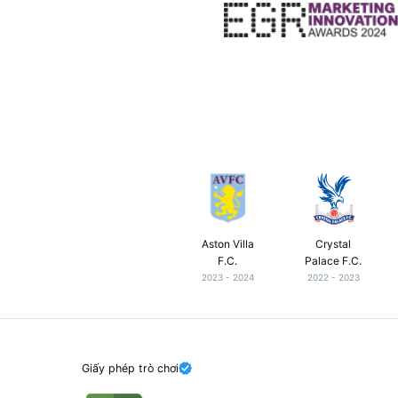
Aston Villa
Crystal
F.C.
Palace F.C.
2023 - 2024
2022 - 2023
Giấy phép trò chơi