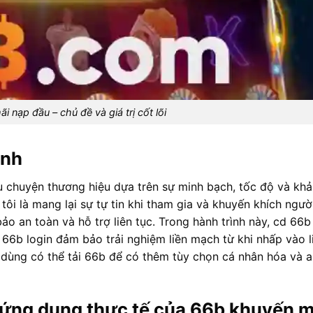
 nạp đầu – chủ đề và giá trị cốt lõi
ệnh
 chuyện thương hiệu dựa trên sự minh bạch, tốc độ và kh
ôi là mang lại sự tự tin khi tham gia và khuyến khích ngườ
 an toàn và hỗ trợ liên tục. Trong hành trình này, cd 66b
 66b login đảm bảo trải nghiệm liền mạch từ khi nhấp vào l
 dùng có thể tải 66b để có thêm tùy chọn cá nhân hóa và a
: ứng dụng thực tế của 66b khuyến m