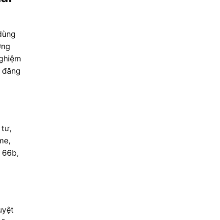
 dùng
ơng
nghiệm
h đăng
 tư,
me,
 66b,
uyệt