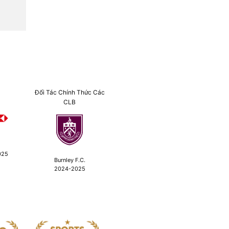
Đối Tác Chính Thức Các
CLB
025
Burnley F.C.
2024-2025