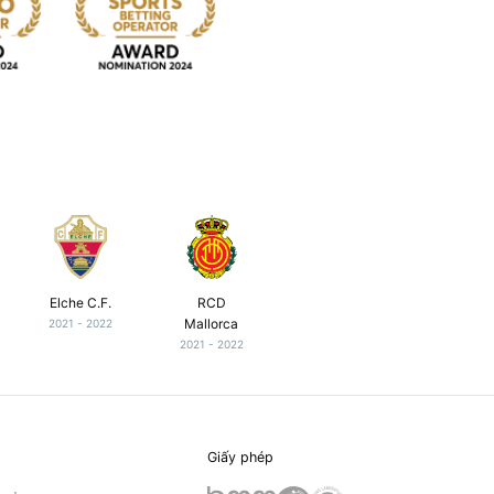
Elche C.F.
RCD
Mallorca
2021 - 2022
2021 - 2022
Giấy phép