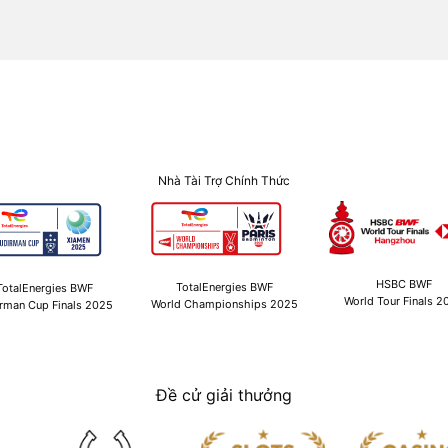
Nhà Tài Trợ Chính Thức
HSBC BWF
TotalEnergies BWF
TotalEnergies BWF
World Tour Finals 2
World Championships 2025
rman Cup Finals 2025
Đề cử giải thưởng