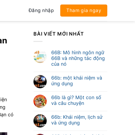
Đăng nhập
Tham gia ngay
BÀI VIẾT MỚI NHẤT
àn
66B: Mô hình ngôn ngữ
66B và những tác động
của nó
66b: một khái niệm và
ứng dụng
66b là gì? Một con số
diện
và câu chuyện
ăng
Bạn có
66b: Khái niệm, lịch sử
và ứng dụng