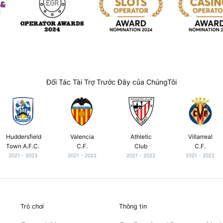
Đối Tác Tài Trợ Trước Đây của ChúngTôi
Huddersfield
Valencia
Athletic
Villarreal
Town A.F.C.
C.F.
Club
C.F.
2021 - 2023
2021 - 2022
2021 - 2022
2021 - 2022
Trò chơi
Thông tin