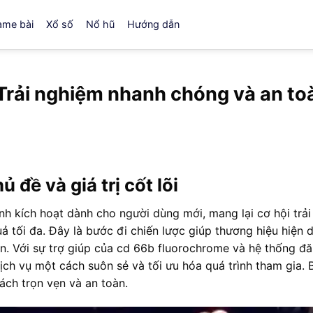
me bài
Xổ số
Nổ hũ
Hướng dẫn
Trải nghiệm nhanh chóng và an to
đề và giá trị cốt lõi
h kích hoạt dành cho người dùng mới, mang lại cơ hội trải
uả tối đa. Đây là bước đi chiến lược giúp thương hiệu hiện 
n. Với sự trợ giúp của cd 66b fluorochrome và hệ thống đ
ch vụ một cách suôn sẻ và tối ưu hóa quá trình tham gia. 
ách trọn vẹn và an toàn.