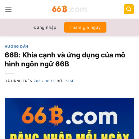
Chuyển
đến
nội
dung
Đăng nhập
Tham gia ngay
HƯỚNG DẪN
66B: Khía cạnh và ứng dụng của mô
hình ngôn ngữ 66B
ĐÃ ĐĂNG TRÊN
2026-08-09
BỞI
ROSE