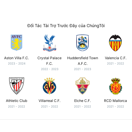
Đối Tác Tài Trợ Trước Đây của ChúngTôi
Aston Villa F.C.
Crystal Palace
Huddersfield Town
Valencia C.F.
F.C.
A.F.C.
2023 - 2024
2021 - 2022
2022 - 2023
2021 - 2023
Athletic Club
Villarreal C.F.
Elche C.F.
RCD Mallorca
2021 - 2022
2021 - 2022
2021 - 2022
2021 - 2022