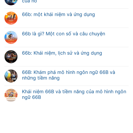
của nó
66b: một khái niệm và ứng dụng
66b là gì? Một con số và câu chuyện
66b: Khái niệm, lịch sử và ứng dụng
66B: Khám phá mô hình ngôn ngữ 66B và
những tiềm năng
Khái niệm 66B và tiềm năng của mô hình ngôn
ngữ 66B