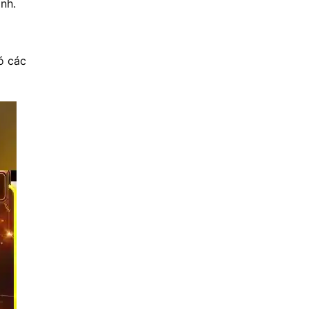
inh.
ó các