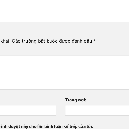
khai.
Các trường bắt buộc được đánh dấu
*
Trang web
rình duyệt này cho lần bình luận kế tiếp của tôi.