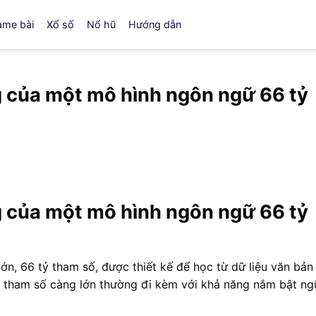
me bài
Xổ số
Nổ hũ
Hướng dẫn
g của một mô hình ngôn ngữ 66 tỷ
g của một mô hình ngôn ngữ 66 tỷ
n, 66 tỷ tham số, được thiết kế để học từ dữ liệu văn bản
ước tham số càng lớn thường đi kèm với khả năng nắm bật n