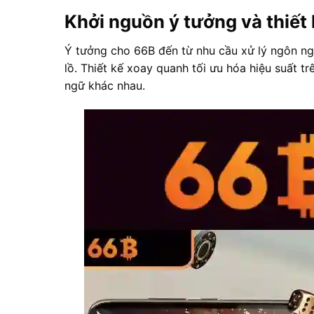
Khởi nguồn ý tưởng và thiết 
Ý tưởng cho 66B đến từ nhu cầu xử lý ngôn ng
lồ. Thiết kế xoay quanh tối ưu hóa hiệu suất t
ngữ khác nhau.