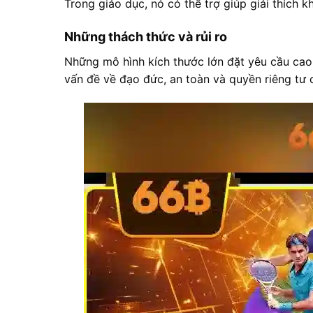
Trong giáo dục, nó có thể trợ giúp giải thích 
Những thách thức và rủi ro
Những mô hình kích thước lớn đặt yêu cầu cao v
vấn đề về đạo đức, an toàn và quyền riêng tư 