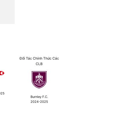
Đối Tác Chính Thức Các
CLB
025
Burnley F.C.
2024-2025