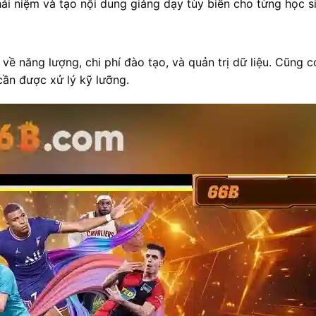
khái niệm và tạo nội dung giảng dạy tùy biến cho từng học s
ề năng lượng, chi phí đào tạo, và quản trị dữ liệu. Cũng c
cần được xử lý kỹ lưỡng.