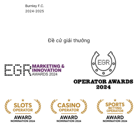
Burnley F.C.
2024-2025
Đề cử giải thưởng