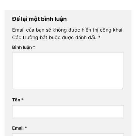
Để lại một bình luận
Email của bạn sẽ không được hiển thị công khai.
Các trường bắt buộc được đánh dấu
*
Bình luận
*
Tên
*
Email
*