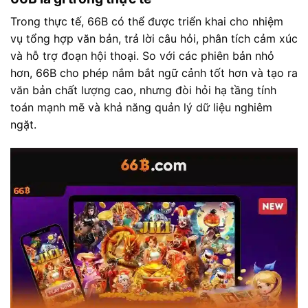
Trong thực tế, 66B có thể được triển khai cho nhiệm
vụ tổng hợp văn bản, trả lời câu hỏi, phân tích cảm xúc
và hỗ trợ đoạn hội thoại. So với các phiên bản nhỏ
hơn, 66B cho phép nắm bắt ngữ cảnh tốt hơn và tạo ra
văn bản chất lượng cao, nhưng đòi hỏi hạ tầng tính
toán mạnh mẽ và khả năng quản lý dữ liệu nghiêm
ngặt.