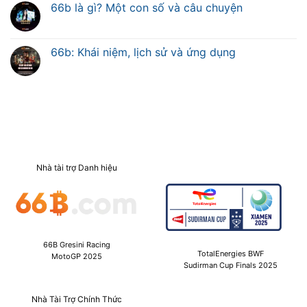
66b là gì? Một con số và câu chuyện
66b: Khái niệm, lịch sử và ứng dụng
Nhà tài trợ Danh hiệu
66B Gresini Racing
TotalEnergies BWF
MotoGP 2025
Sudirman Cup Finals 2025
Nhà Tài Trợ Chính Thức