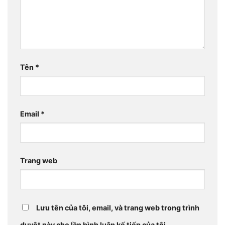
Tên
*
Email
*
Trang web
Lưu tên của tôi, email, và trang web trong trình
duyệt này cho lần bình luận kế tiếp của tôi.