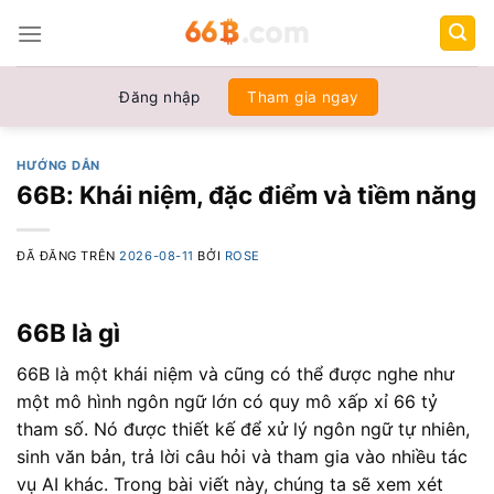
Chuyển
đến
nội
dung
Đăng nhập
Tham gia ngay
HƯỚNG DẪN
66B: Khái niệm, đặc điểm và tiềm năng
ĐÃ ĐĂNG TRÊN
2026-08-11
BỞI
ROSE
66B là gì
66B là một khái niệm và cũng có thể được nghe như
một mô hình ngôn ngữ lớn có quy mô xấp xỉ 66 tỷ
tham số. Nó được thiết kế để xử lý ngôn ngữ tự nhiên,
sinh văn bản, trả lời câu hỏi và tham gia vào nhiều tác
vụ AI khác. Trong bài viết này, chúng ta sẽ xem xét