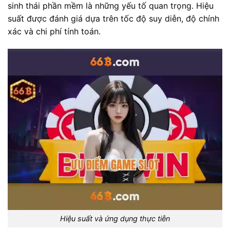
sinh thái phần mềm là những yếu tố quan trọng. Hiệu
suất được đánh giá dựa trên tốc độ suy diễn, độ chính
xác và chi phí tính toán.
Hiệu suất và ứng dụng thực tiễn