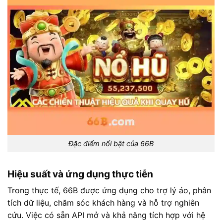
Đặc điểm nổi bật của 66B
Hiệu suất và ứng dụng thực tiễn
Trong thực tế, 66B được ứng dụng cho trợ lý ảo, phân
tích dữ liệu, chăm sóc khách hàng và hỗ trợ nghiên
cứu. Việc có sẵn API mở và khả năng tích hợp với hệ