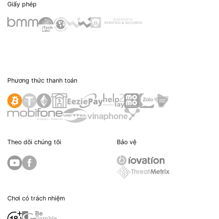
Giấy phép
Phương thức thanh toán
Theo dõi chúng tôi
Bảo vệ
Chơi có trách nhiệm