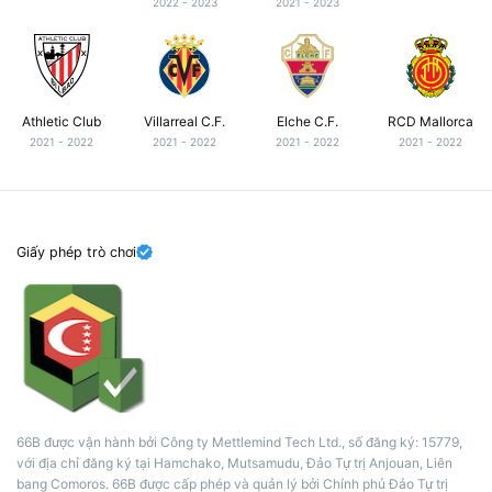
2022 - 2023
2021 - 2023
Athletic Club
Villarreal C.F.
Elche C.F.
RCD Mallorca
2021 - 2022
2021 - 2022
2021 - 2022
2021 - 2022
Giấy phép trò chơi
66B được vận hành bởi Công ty Mettlemind Tech Ltd., số đăng ký: 15779,
với địa chỉ đăng ký tại Hamchako, Mutsamudu, Đảo Tự trị Anjouan, Liên
bang Comoros. 66B được cấp phép và quản lý bởi Chính phủ Đảo Tự trị