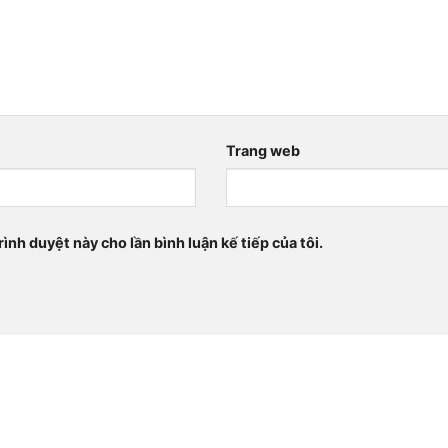
Trang web
rình duyệt này cho lần bình luận kế tiếp của tôi.