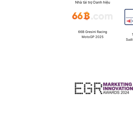
Nhà tài trợ Danh hiệu
66B Gresini Racing
MotoGP 2025
Sudi