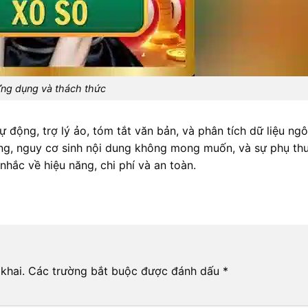
ng dụng và thách thức
 động, trợ lý ảo, tóm tắt văn bản, và phân tích dữ liệu ng
ợng, nguy cơ sinh nội dung không mong muốn, và sự phụ th
 nhắc về hiệu năng, chi phí và an toàn.
khai.
Các trường bắt buộc được đánh dấu
*