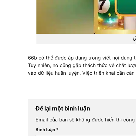
Ứ
66b có thể được áp dụng trong viết nội dung tự
Tuy nhiên, nó cũng gặp thách thức về chất lư
vào dữ liệu huấn luyện. Việc triển khai cần cân
Để lại một bình luận
Email của bạn sẽ không được hiển thị công 
Bình luận
*