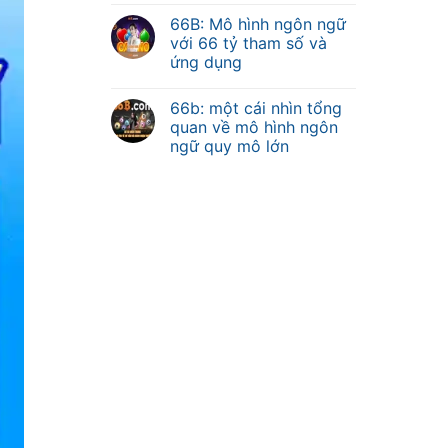
66B: Mô hình ngôn ngữ
với 66 tỷ tham số và
ứng dụng
66b: một cái nhìn tổng
quan về mô hình ngôn
ngữ quy mô lớn