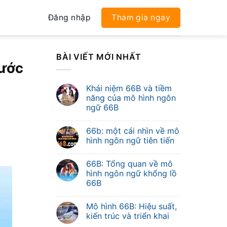
Đăng nhập
Tham gia ngay
BÀI VIẾT MỚI NHẤT
hước
Khái niệm 66B và tiềm
năng của mô hình ngôn
ngữ 66B
66b: một cái nhìn về mô
hình ngôn ngữ tiên tiến
66B: Tổng quan về mô
hình ngôn ngữ khổng lồ
66B
Mô hình 66B: Hiệu suất,
kiến trúc và triển khai