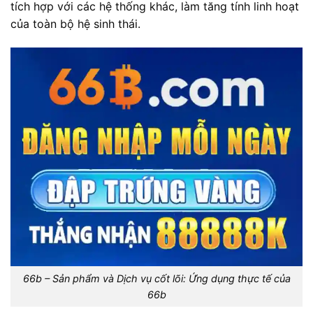
tích hợp với các hệ thống khác, làm tăng tính linh hoạt
của toàn bộ hệ sinh thái.
66b – Sản phẩm và Dịch vụ cốt lõi: Ứng dụng thực tế của
66b