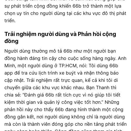
sự phát triển cộng đồng khiến 66b trở thành một lựa
chọn uy tín cho người dùng tại các khu vực đô thị phát
triển.
Trải nghiệm người dùng và Phản hồi cộng
đồng
Người dùng thường mô tả 66b như một người bạn
đồng hành đáng tin cậy cho cuộc sống hàng ngày. Anh
Minh, một người dùng ở TP.HCM, nói: Tôi dùng 66b
app để tra cứu lịch trình xe buýt và nhận thông báo
cập nhật. Trải nghiệm rất trực quan, kể cả khi tôi di
chuyển giữa các khu vực khác nhau. Bạn Thanh thì
chia sẻ: “Đánh giá 66b rất tích cực vì nó giúp tôi tiết
kiệm thời gian và quản lý công việc tốt hơn.” Những
phản hồi này cho thấy 66b đang hình thành một cộng
đồng gắn kết, nơi người dùng không chỉ là người dùng
mà còn là thành viên đóng góp cho nền tảng phát triển