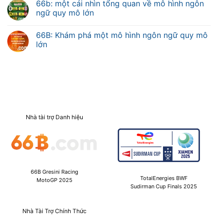
66b: một cái nhìn tổng quan về mô hình ngôn
ngữ quy mô lớn
66B: Khám phá một mô hình ngôn ngữ quy mô
lớn
Nhà tài trợ Danh hiệu
66B Gresini Racing
TotalEnergies BWF
MotoGP 2025
Sudirman Cup Finals 2025
Nhà Tài Trợ Chính Thức