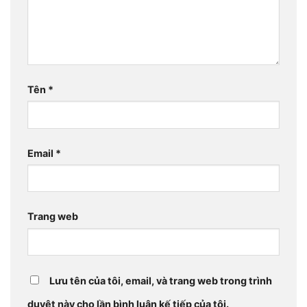
Tên
*
Email
*
Trang web
Lưu tên của tôi, email, và trang web trong trình
duyệt này cho lần bình luận kế tiếp của tôi.