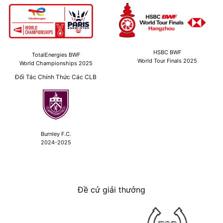
HSBC BWF
TotalEnergies BWF
World Tour Finals 2025
World Championships 2025
Đối Tác Chính Thức Các CLB
Burnley F.C.
2024-2025
Đề cử giải thưởng