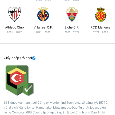
Athletic Club
Villarreal C.F.
Elche C.F.
RCD Mallorca
2021 - 2022
2021 - 2022
2021 - 2022
2021 - 2022
Giấy phép trò chơi
66B được vận hành bởi Công ty Mettlemind Tech Ltd., số đăng ký: 15779,
với địa chỉ đăng ký tại Hamchako, Mutsamudu, Đảo Tự trị Anjouan, Liên
bang Comoros. 66B được cấp phép và quản lý bởi Chính phủ Đảo Tự trị