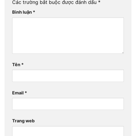
Các trường bắt buộc được đánh dấu
*
Bình luận
*
Tên
*
Email
*
Trang web