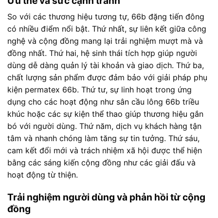
Ưu thế và sức cạnh tranh
So với các thương hiệu tương tự, 66b đặng tiến đông
có nhiều điểm nổi bật. Thứ nhất, sự liên kết giữa công
nghệ và cộng đồng mang lại trải nghiệm mượt mà và
đồng nhất. Thứ hai, hệ sinh thái tích hợp giúp người
dùng dễ dàng quản lý tài khoản và giao dịch. Thứ ba,
chất lượng sản phẩm được đảm bảo với giải pháp phụ
kiện permatex 66b. Thứ tư, sự linh hoạt trong ứng
dụng cho các hoạt động như sân cầu lông 66b triều
khúc hoặc các sự kiện thể thao giúp thương hiệu gắn
bó với người dùng. Thứ năm, dịch vụ khách hàng tận
tâm và nhanh chóng làm tăng sự tin tưởng. Thứ sáu,
cam kết đổi mới và trách nhiệm xã hội được thể hiện
bằng các sáng kiến cộng đồng như các giải đấu và
hoạt động từ thiện.
Trải nghiệm người dùng và phản hồi từ cộng
đồng