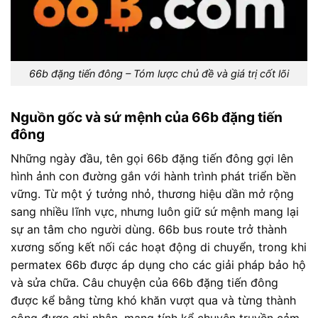
66b đặng tiến đông – Tóm lược chủ đề và giá trị cốt lõi
Nguồn gốc và sứ mệnh của 66b đặng tiến
đông
Những ngày đầu, tên gọi 66b đặng tiến đông gợi lên
hình ảnh con đường gắn với hành trình phát triển bền
vững. Từ một ý tưởng nhỏ, thương hiệu dần mở rộng
sang nhiều lĩnh vực, nhưng luôn giữ sứ mệnh mang lại
sự an tâm cho người dùng. 66b bus route trở thành
xương sống kết nối các hoạt động di chuyển, trong khi
permatex 66b được áp dụng cho các giải pháp bảo hộ
và sửa chữa. Câu chuyện của 66b đặng tiến đông
được kể bằng từng khó khăn vượt qua và từng thành
công được ghi nhận, mang tính kể chuyện truyền cảm