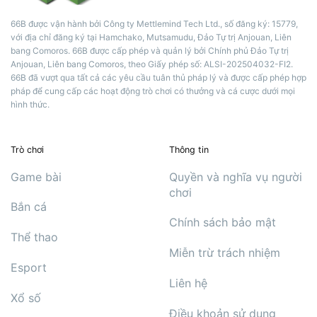
66B được vận hành bởi Công ty Mettlemind Tech Ltd., số đăng ký: 15779,
với địa chỉ đăng ký tại Hamchako, Mutsamudu, Đảo Tự trị Anjouan, Liên
bang Comoros. 66B được cấp phép và quản lý bởi Chính phủ Đảo Tự trị
Anjouan, Liên bang Comoros, theo Giấy phép số: ALSI-202504032-FI2.
66B đã vượt qua tất cả các yêu cầu tuân thủ pháp lý và được cấp phép hợp
pháp để cung cấp các hoạt động trò chơi có thưởng và cá cược dưới mọi
hình thức.
Trò chơi
Thông tin
Game bài
Quyền và nghĩa vụ người
chơi
Bắn cá
Chính sách bảo mật
Thể thao
Miễn trừ trách nhiệm
Esport
Liên hệ
Xổ số
Điều khoản sử dụng