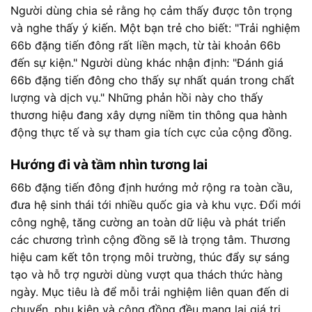
Người dùng chia sẻ rằng họ cảm thấy được tôn trọng
và nghe thấy ý kiến. Một bạn trẻ cho biết: "Trải nghiệm
66b đặng tiến đông rất liền mạch, từ tài khoản 66b
đến sự kiện." Người dùng khác nhận định: "Đánh giá
66b đặng tiến đông cho thấy sự nhất quán trong chất
lượng và dịch vụ." Những phản hồi này cho thấy
thương hiệu đang xây dựng niềm tin thông qua hành
động thực tế và sự tham gia tích cực của cộng đồng.
Hướng đi và tầm nhìn tương lai
66b đặng tiến đông định hướng mở rộng ra toàn cầu,
đưa hệ sinh thái tới nhiều quốc gia và khu vực. Đổi mới
công nghệ, tăng cường an toàn dữ liệu và phát triển
các chương trình cộng đồng sẽ là trọng tâm. Thương
hiệu cam kết tôn trọng môi trường, thúc đẩy sự sáng
tạo và hỗ trợ người dùng vượt qua thách thức hàng
ngày. Mục tiêu là để mỗi trải nghiệm liên quan đến di
chuyển, phụ kiện và cộng đồng đều mang lại giá trị